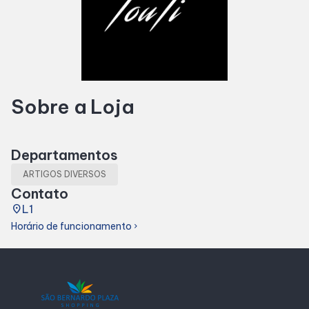
Horários
Entretenimento
Sobre a Loja
Cinema
Eventos
Departamentos
ARTIGOS DIVERSOS
Fique por dentro
Contato
place
L1
Horário de funcionamento
chevron_right
Lojas e Restaurantes
Lojas