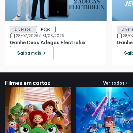
Horários
Entretenimento
Diversos
Pago
Diver
calendar_today
calendar_today
28/07/2026 à 31/08/2026
28/0
Ganhe Duas Adegas Electrolux
Ganhe 
Cinema
arrow_forward
Saiba mais
Sai
Eventos
Fique por dentro
Filmes em cartaz
Ver todos
chevron_right
Lojas e Restaurantes
Lojas