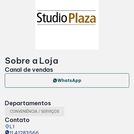
Horários
Entretenimento
Cinema
Sobre a Loja
Eventos
Canal de vendas
WhatsApp
Fique por dentro
Departamentos
Lojas e Restaurantes
CONVENIÊNCIA / SERVIÇOS
Contato
Lojas
place
L1
11 41283566