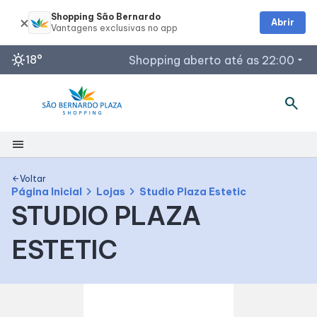
Shopping São Bernardo
Abrir
sunny
18°
Shopping aberto até as 22:00
arrow_drop_down
search
Horários de Funcionamento
Restaurantes
menu
Espaço Família e SAC
Acessar todos os horários
Shopping
Voltar
arrow_back
chevron_right
chevron_right
Página Inicial
Lojas
Studio Plaza Estetic
STUDIO PLAZA
Mapa Interno
ESTETIC
Facilidades
Como Chegar