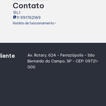
Contato
place
L1
11 991762169
Horário de funcionamento
chevron_right
liente
Av. Rotary, 624 - Ferrazópolis - São
Bernardo do Campo, SP - CEP: 09721-
000