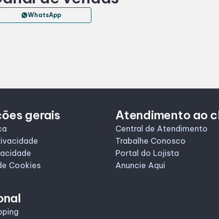
WhatsApp
ões gerais
Atendimento ao c
ca
Central de Atendimento
rivacidade
Trabalhe Conosco
vacidade
Portal do Lojista
de Cookies
Anuncie Aqui
onal
pping