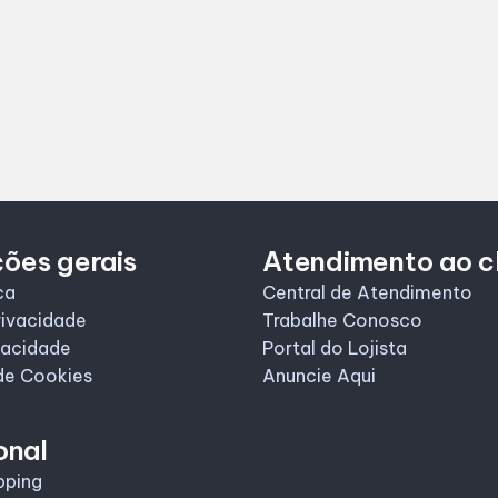
ões gerais
Atendimento ao c
ca
Central de Atendimento
rivacidade
Trabalhe Conosco
vacidade
Portal do Lojista
de Cookies
Anuncie Aqui
onal
pping