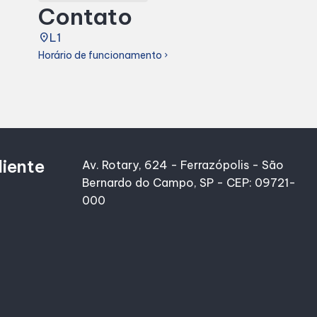
Contato
place
L1
Horário de funcionamento
chevron_right
liente
Av. Rotary, 624 - Ferrazópolis - São
Bernardo do Campo, SP - CEP: 09721-
000