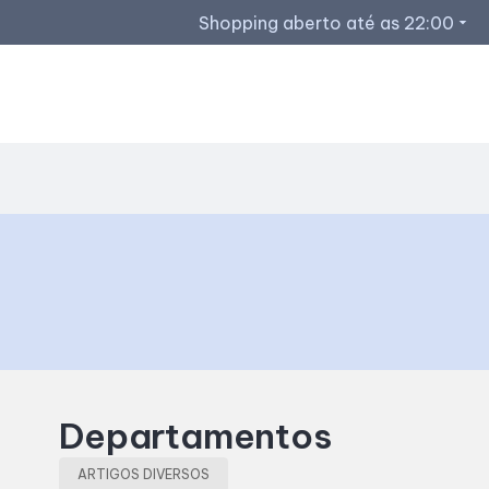
Shopping aberto até as 22:00
arrow_drop_down
Horários de Funcionamento
Restaurantes
Espaço Família e SAC
Acessar todos os horários
Departamentos
ARTIGOS DIVERSOS