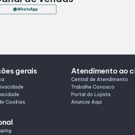
WhatsApp
ões gerais
Atendimento ao c
ca
Central de Atendimento
rivacidade
Trabalhe Conosco
vacidade
Portal do Lojista
de Cookies
Anuncie Aqui
onal
pping