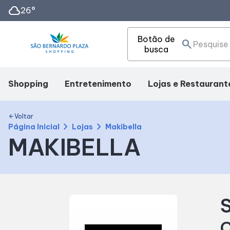
cloud
26°
Botão de
search
busca
Shopping
Entretenimento
Lojas e Restaurant
Mapa Interno
Cinema
Lojas
Voltar
arrow_back
chevron_right
chevron_right
Página Inicial
Lojas
Makibella
MAKIBELLA
Facilidades
Eventos
Alimentação
Como Chegar
Fique por dentro
S
Horários
C