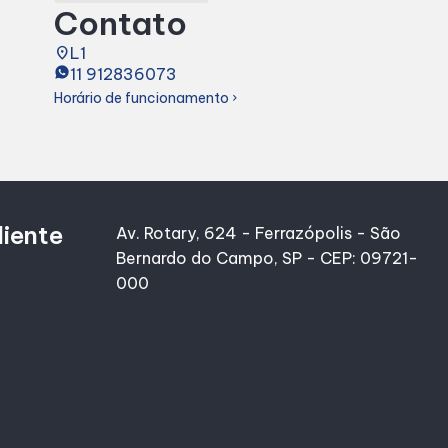
Contato
place
L1
11 912836073
Horário de funcionamento
chevron_right
liente
Av. Rotary, 624 - Ferrazópolis - São
Bernardo do Campo, SP - CEP: 09721-
000