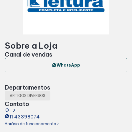
Horários
Entretenimento
Sobre a Loja
Cinema
Canal de vendas
Eventos
WhatsApp
Fique por dentro
Departamentos
ARTIGOS DIVERSOS
Lojas e Restaurantes
Contato
place
L2
11 43398074
Lojas
Horário de funcionamento
chevron_right