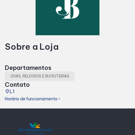
Horários
Entretenimento
Sobre a Loja
Cinema
Eventos
Departamentos
JOIAS, RELOGIOS E BIJOUTERIAS
Fique por dentro
Contato
place
L1
Horário de funcionamento
chevron_right
Lojas e Restaurantes
Lojas