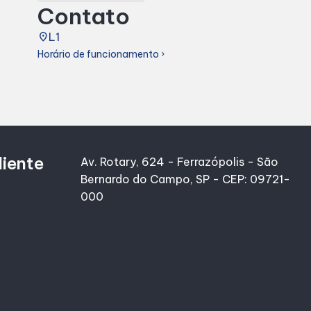
Contato
place
L1
Horário de funcionamento
chevron_right
liente
Av. Rotary, 624 - Ferrazópolis - São
Bernardo do Campo, SP - CEP: 09721-
000