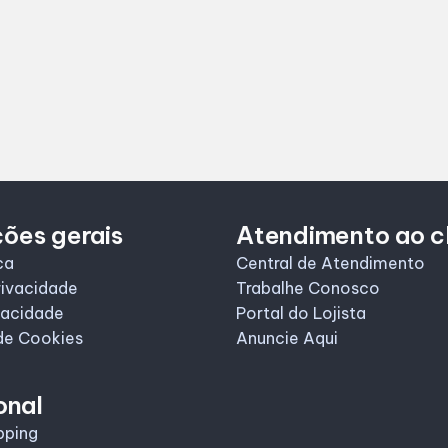
ões gerais
Atendimento ao c
ca
Central de Atendimento
rivacidade
Trabalhe Conosco
vacidade
Portal do Lojista
de Cookies
Anuncie Aqui
onal
pping