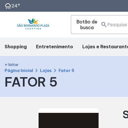
rainy
24°
Botão de
search
busca
Shopping
Entretenimento
Lojas e Restaurant
Mapa Interno
Cinema
Lojas
Voltar
arrow_back
chevron_right
chevron_right
Página Inicial
Lojas
Fator 5
FATOR 5
Facilidades
Eventos
Alimentação
Como Chegar
Fique por dentro
S
Horários