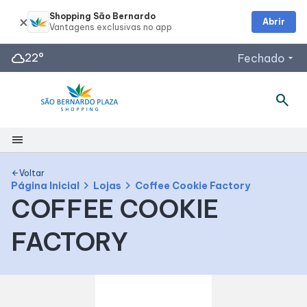
Shopping São Bernardo
Abrir
cloud
22°
Fechado
arrow_drop_down
search
Horários de Funcionamento
Restaurantes
menu
Espaço Família e SAC
Acessar todos os horários
Shopping
Voltar
arrow_back
chevron_right
chevron_right
Página Inicial
Lojas
Coffee Cookie Factory
COFFEE COOKIE
Mapa Interno
FACTORY
Facilidades
Como Chegar