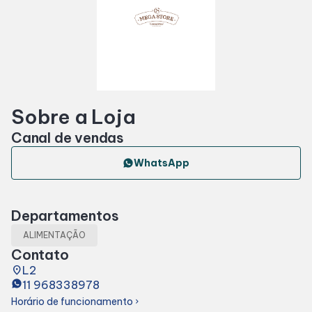
Horários
Entretenimento
Cinema
Sobre a Loja
Canal de vendas
Eventos
WhatsApp
Fique por dentro
Departamentos
ALIMENTAÇÃO
Lojas e Restaurantes
Contato
place
L2
Lojas
11 968338978
Horário de funcionamento
chevron_right