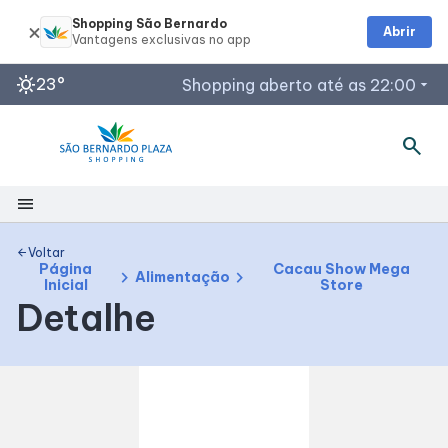
Shopping São Bernardo
Abrir
sunny
23°
Shopping aberto até as 22:00
arrow_drop_down
search
Horários de Funcionamento
Restaurantes
menu
Espaço Família e SAC
Acessar todos os horários
Shopping
Voltar
arrow_back
Página
Cacau Show Mega
chevron_right
chevron_right
Alimentação
Inicial
Store
Mapa Interno
Detalhe
Facilidades
Como Chegar