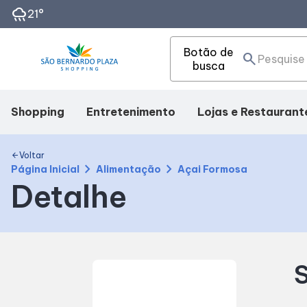
rainy
21°
Botão de
search
busca
Shopping
Entretenimento
Lojas e Restaurant
Mapa Interno
Cinema
Lojas
Voltar
arrow_back
chevron_right
chevron_right
Página Inicial
Alimentação
Açai Formosa
Detalhe
Facilidades
Eventos
Alimentação
Como Chegar
Fique por dentro
S
Horários