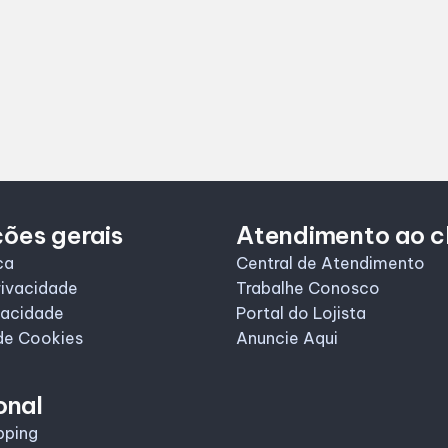
ões gerais
Atendimento ao c
ca
Central de Atendimento
rivacidade
Trabalhe Conosco
vacidade
Portal do Lojista
de Cookies
Anuncie Aqui
onal
pping