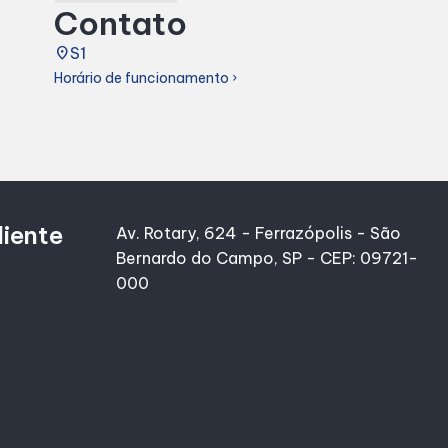
Contato
place
S1
Horário de funcionamento
chevron_right
liente
Av. Rotary, 624 - Ferrazópolis - São
Bernardo do Campo, SP - CEP: 09721-
000